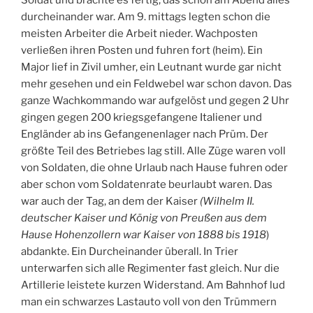
Soldat und brachte es fertig, das schon am Abend alles
durcheinander war. Am 9. mittags legten schon die
meisten Arbeiter die Arbeit nieder. Wachposten
verließen ihren Posten und fuhren fort (heim). Ein
Major lief in Zivil umher, ein Leutnant wurde gar nicht
mehr gesehen und ein Feldwebel war schon davon. Das
ganze Wachkommando war aufgelöst und gegen 2 Uhr
gingen gegen 200 kriegsgefangene Italiener und
Engländer ab ins Gefangenenlager nach Prüm. Der
größte Teil des Betriebes lag still. Alle Züge waren voll
von Soldaten, die ohne Urlaub nach Hause fuhren oder
aber schon vom Soldatenrate beurlaubt waren. Das
war auch der Tag, an dem der Kaiser
(Wilhelm II.
deutscher Kaiser und König von Preußen aus dem
Hause Hohenzollern war Kaiser von 1888 bis 1918
)
abdankte. Ein Durcheinander überall. In Trier
unterwarfen sich alle Regimenter fast gleich. Nur die
Artillerie leistete kurzen Widerstand. Am Bahnhof lud
man ein schwarzes Lastauto voll von den Trümmern