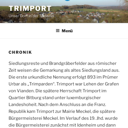
Zum
TRIMPORT
Inhalt
Unser Dorf in der Südeifel
springen
Menü
CHRONIK
Siedlungsreste und Brandgräberfelder aus römischer
Zeit weisen die Gemarkung als altes Siedlungsland aus.
Die erste urkundliche Nennung erfolgt 893 im Prümer
Urbar als „Trimparden“. Trimport war Lehen der Grafen
von Vianden. Die spätere Herrschaft Trimport im
Quartier Bitburg stand unter luxemburgischer
Landeshoheit. Nach dem Anschluss an die Franz.
Republik kam Trimport zur Mairie Meckel, die spätere
Bürgermeisterei Meckel. Im Verlauf des 19. Jhd. wurde
die Bürgermeisterei zunächst mit Idenheim und dann