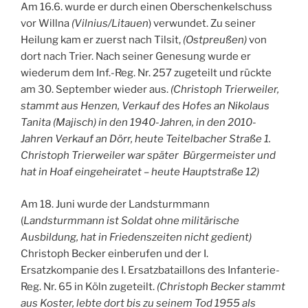
Am 16.6. wurde er durch einen Oberschenkelschuss
vor Willna
(Vilnius/Litauen
) verwundet. Zu seiner
Heilung kam er zuerst nach Tilsit,
(Ostpreußen)
von
dort nach Trier. Nach seiner Genesung wurde er
wiederum dem Inf.-Reg. Nr. 257 zugeteilt und rückte
am 30. September wieder aus.
(Christoph Trierweiler,
stammt aus Henzen, Verkauf des Hofes an Nikolaus
Tanita (Majisch) in den 1940-Jahren, in den 2010-
Jahren Verkauf an Dörr, heute Teitelbacher Straße 1.
Christoph Trierweiler war später Bürgermeister und
hat in Hoaf eingeheiratet – heute Hauptstraße 12)
Am 18. Juni wurde der Landsturmmann
(
Landsturmmann ist Soldat ohne militärische
Ausbildung, hat in Friedenszeiten nicht gedient)
Christoph Becker einberufen und der I.
Ersatzkompanie des I. Ersatzbataillons des Infanterie-
Reg. Nr. 65 in Köln zugeteilt.
(Christoph Becker stammt
aus Koster, lebte dort bis zu seinem Tod 1955 als