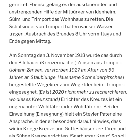
gerettet. Ebenso gelang es der ausdauernden und
anstrengenden Hilfe der Mitbürger von Idenheim,
Sülm und Trimport das Wohnhaus zu retten. Die
Schulkinder von Trimport halfen wacker Wasser
tragen. Ausbruch des Brandes 8 Uhr vormittags und
Ende gegen Mittag.
Am Sonntag den 3. November 1918 wurde das durch
den Bildhauer (Kreuzermacher) Zensen aus Trimport
(
Johann Zensen, verstorben 1927 im Alter von 56
Jahren an Staublunge, Hausname Schneiderpitsches
)
hergestellte Wegekreuz am Wege Idenheim-Trimport
eingesegnet. (
Es ist 2020 nicht mehr zu recherchieren,
wo dieses Kreuz stand.)
Errichter des Kreuzes ist ein
ungenannter Wohltäter (oder Wohltäterin). Bei der
Einweihung (Einsegnung) hielt ein Steyler Pater eine
Ansprache, in der er besonders darauf hinwies, dass
wir im Kriege Kreuze und Gotteshäuser zerstören und
als Sühne Kreuze errichten. (Saarburger Kreuz) So soll