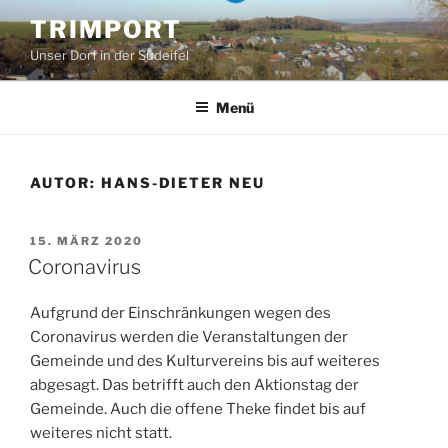
Zum
TRIMPORT
Inhalt
Unser Dorf in der Südeifel
springen
Menü
AUTOR:
HANS-DIETER NEU
VERÖFFENTLICHT
15. MÄRZ 2020
AM
Coronavirus
Aufgrund der Einschränkungen wegen des
Coronavirus werden die Veranstaltungen der
Gemeinde und des Kulturvereins bis auf weiteres
abgesagt. Das betrifft auch den Aktionstag der
Gemeinde. Auch die offene Theke findet bis auf
weiteres nicht statt.