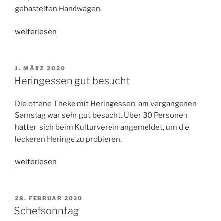
gebastelten Handwagen.
„Trimporter
weiterlesen
Hippis
in
Idenheim“
VERÖFFENTLICHT
1. MÄRZ 2020
AM
Heringessen gut besucht
Die offene Theke mit Heringessen am vergangenen
Samstag war sehr gut besucht. Über 30 Personen
hatten sich beim Kulturverein angemeldet, um die
leckeren Heringe zu probieren.
„Heringessen
weiterlesen
gut
besucht“
VERÖFFENTLICHT
28. FEBRUAR 2020
AM
Schefsonntag