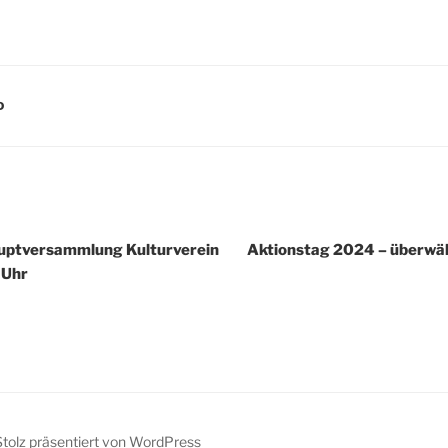
D
igation
uptversammlung Kulturverein
Aktionstag 2024 – überwäl
 Uhr
Stolz präsentiert von WordPress