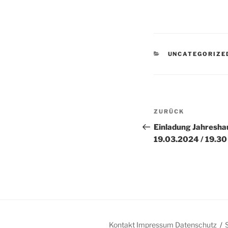
KATEGORIEN
UNCATEGORIZE
Beitragsnav
Vorheriger
ZURÜCK
Beitrag
Einladung Jahresha
19.03.2024 / 19.30
Kontakt Impressum Datenschutz