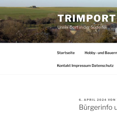
Zum
Inhalt
TRIMPORT
springen
Unser Dorf in der Südeifel
Startseite
Hobby- und Bauer
Kontakt Impressum Datenschutz
VERÖFFENTLICHT
6. APRIL 2024
VON
AM
Bürgerinfo 