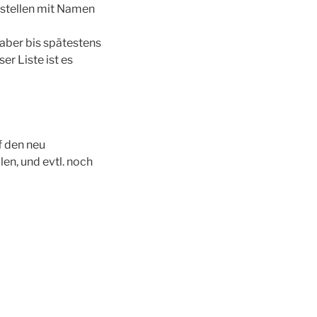
rstellen mit Namen
 aber bis spätestens
r Liste ist es
f den neu
en, und evtl. noch