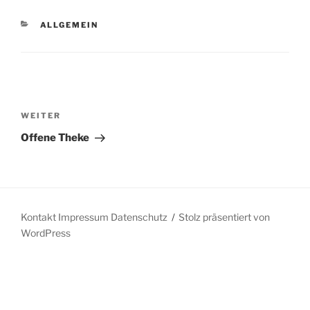
KATEGORIEN
ALLGEMEIN
Beitragsnavigation
Nächster
WEITER
Beitrag
Offene Theke
Kontakt Impressum Datenschutz
Stolz präsentiert von
WordPress